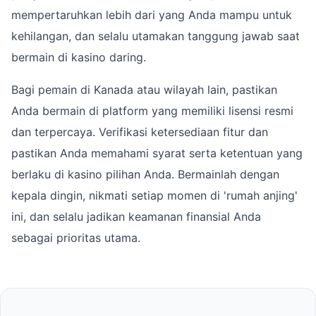
mempertaruhkan lebih dari yang Anda mampu untuk
kehilangan, dan selalu utamakan tanggung jawab saat
bermain di kasino daring.
Bagi pemain di Kanada atau wilayah lain, pastikan
Anda bermain di platform yang memiliki lisensi resmi
dan terpercaya. Verifikasi ketersediaan fitur dan
pastikan Anda memahami syarat serta ketentuan yang
berlaku di kasino pilihan Anda. Bermainlah dengan
kepala dingin, nikmati setiap momen di 'rumah anjing'
ini, dan selalu jadikan keamanan finansial Anda
sebagai prioritas utama.