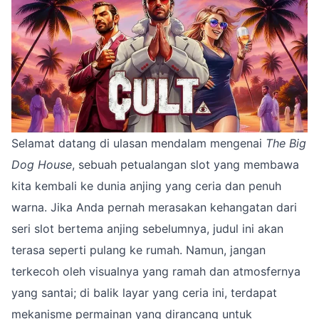
Selamat datang di ulasan mendalam mengenai
The Big
Dog House
, sebuah petualangan slot yang membawa
kita kembali ke dunia anjing yang ceria dan penuh
warna. Jika Anda pernah merasakan kehangatan dari
seri slot bertema anjing sebelumnya, judul ini akan
terasa seperti pulang ke rumah. Namun, jangan
terkecoh oleh visualnya yang ramah dan atmosfernya
yang santai; di balik layar yang ceria ini, terdapat
mekanisme permainan yang dirancang untuk