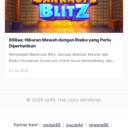
898aa: Hiburan Mewah dengan Risiko yang Perlu
Diperhatikan
Menjelajahi Banknote Blitz: Sensasi Brankas Mewah dan
Risiko Permainan Dunia slot online terus berkembang, dan
Gaming Corp baru saja meluncurkan...
02 Jul 2026
© 2026 rp99. Hak cipta dilindungi.
Partner Kami：
qqstar88
|
pucuk4d
|
nirwana88
|