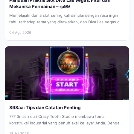
Panduan Praktis Slot Diva Las Vegas: Fitur dan
Mekanika Permainan – rp99
Menjelajahi dunia slot sering kali dimulai dengan rasa ingin
tahu terhadap tema yang ditawarkan, dan Diva Las Vegas dari
R3spin...
04 Agu 2026
898aa: Tips dan Catatan Penting
777 Smash dari Crazy Tooth Studio membawa tema
konstruksi industrial yang penuh aksi ke layar Anda. Dengan
mesin 4-reel yang...
18 Jul 2026