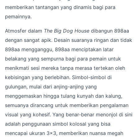
memberikan tantangan yang dinamis bagi para
pemainnya.
Atmosfer dalam
The Big Dog House
dibangun 898aa
dengan sangat apik. Desain suaranya ringan dan tidak
898aa mengganggu, 898aa menciptakan latar
belakang yang sempurna bagi para pemain untuk
menikmati sesi mereka tanpa merasa tertekan oleh
kebisingan yang berlebihan. Simbol-simbol di
gulungan, mulai dari anjing-anjing yang
menggemaskan hingga tulang kunyah dan kalung,
semuanya dirancang untuk memberikan pengalaman
visual yang kohesif. Yang benar-benar menonjol di sini
adalah penggunaan simbol kolosal yang bisa
mencapai ukuran 3×3, memberikan nuansa megah