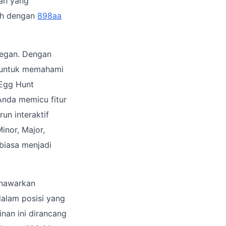
ian yang
uh dengan
898aa
legan. Dengan
a untuk memahami
 Egg Hunt
Anda memicu fitur
un interaktif
nor, Major,
biasa menjadi
enawarkan
alam posisi yang
nan ini dirancang