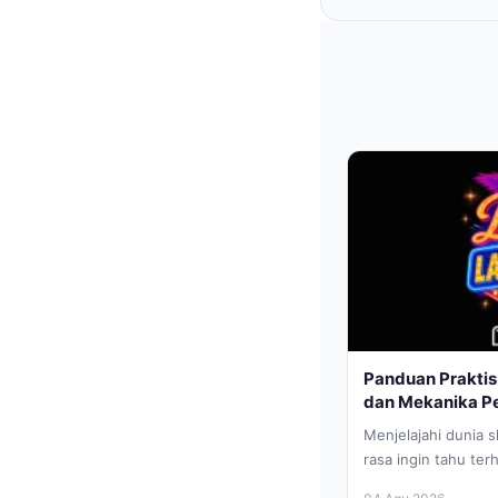
Panduan Praktis 
dan Mekanika P
Menjelajahi dunia s
rasa ingin tahu te
dan Diva Las Vegas 