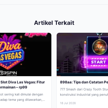
Artikel Terkait
Slot Diva Las Vegas: Fitur
898aa: Tips dan Catatan P
ermainan – rp99
777 Smash dari Crazy Tooth S
lot sering kali dimulai dengan
konstruksi industrial yang penuh
rhadap tema yang ditawarkan,
Anda. Dengan mesin 4-reel yang
18 Jul 2026
dari R3spin...