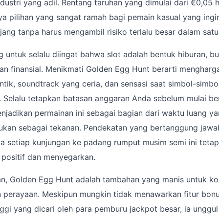
dustri yang adil. Rentang taruhan yang dimulai dari €0,05
a pilihan yang sangat ramah bagi pemain kasual yang ingi
ang tanpa harus mengambil risiko terlalu besar dalam satu
ng untuk selalu diingat bahwa slot adalah bentuk hiburan, b
n finansial. Menikmati Golden Egg Hunt berarti mengharga
ntik, soundtrack yang ceria, dan sensasi saat simbol-simbo
r. Selalu tetapkan batasan anggaran Anda sebelum mulai b
njadikan permainan ini sebagai bagian dari waktu luang y
kan sebagai tekanan. Pendekatan yang bertanggung jawa
 setiap kunjungan ke padang rumput musim semi ini tetap
positif dan menyegarkan.
an, Golden Egg Hunt adalah tambahan yang manis untuk ko
 perayaan. Meskipun mungkin tidak menawarkan fitur bon
inggi yang dicari oleh para pemburu jackpot besar, ia unggu