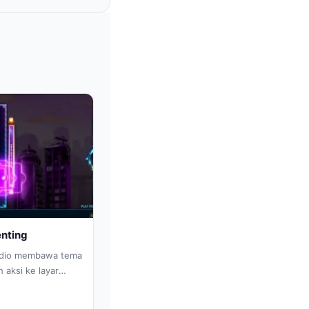
enting
tudio membawa tema
 aksi ke layar
...