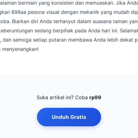
laman bermain yang konsisten dan memuaskan. Jika Anda
kan 898aa pesona visual dengan mekanik yang mudah dip
icoba. Biarkan diri Anda terhanyut dalam suasana taman y
keberuntungan sedang berpihak pada Anda hari ini. Selama
, dan semoga setiap putaran membawa Anda lebih dekat
g menyenangkan!
Suka artikel ini? Coba
rp99
Unduh Gratis