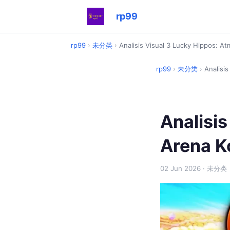
rp99
rp99
›
未分类
›
Analisis Visual 3 Lucky Hippos: At
rp99
›
未分类
›
Analisi
Analisis
Arena Ko
02 Jun 2026
· 未分类