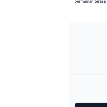
permainan terasa