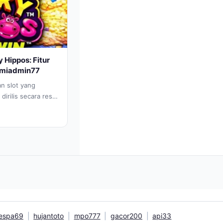
 Hippos: Fitur
esmiadmin77
n slot yang
dirilis secara resmi
an ini
espa69
|
hujantoto
|
mpo777
|
gacor200
|
api33