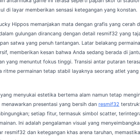
n antarmuka game ini terasa seperti papan skor di stadion
ul di layar memberikan sensasi ketegangan yang konstan.
 Lucky Hippos memanjakan mata dengan grafis yang cerah d
 dalam gulungan dirancang dengan detail resmif32 yang t
dupan satwa yang penuh tantangan. Latar belakang permain
rsif, memberikan kesan bahwa Anda sedang berada di jant
n yang menuntut fokus tinggi. Transisi antar putaran tera
a ritme permainan tetap stabil layaknya seorang atlet yan
 yang menyukai estetika bertema alam namun tetap mengi
ini menawarkan presentasi yang bersih dan
resmif32
terstruk
ngungkan; setiap fitur, termasuk simbol scatter, terintegr
rmainan. Ini adalah pengalaman visual yang menyeimbangka
ar resmif32 dan ketegangan khas arena taruhan, memastika