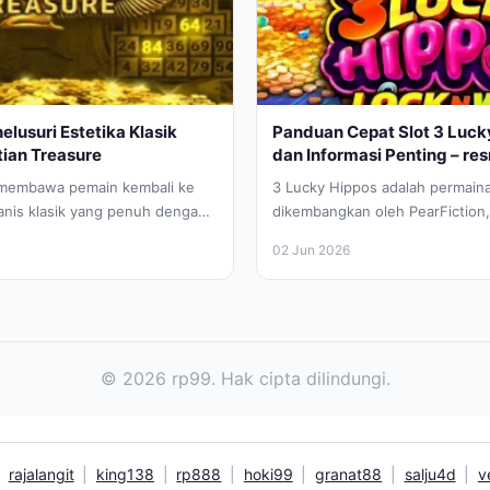
lusuri Estetika Klasik
Panduan Cepat Slot 3 Lucky
tian Treasure
dan Informasi Penting – r
 membawa pemain kembali ke
3 Lucky Hippos adalah permaina
anis klasik yang penuh dengan
dikembangkan oleh PearFiction, 
an deretan gulungan logam
pada 5 Desember 2023. Permain
02 Jun 2026
mengusung...
© 2026 rp99. Hak cipta dilindungi.
rajalangit
|
king138
|
rp888
|
hoki99
|
granat88
|
salju4d
|
v