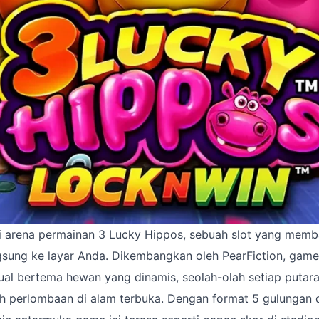
i arena permainan 3 Lucky Hippos, sebuah slot yang mem
ngsung ke layar Anda. Dikembangkan oleh PearFiction, game
ual bertema hewan yang dinamis, seolah-olah setiap putar
h perlombaan di alam terbuka. Dengan format 5 gulungan d