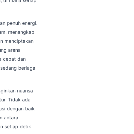
, di mana setiap
an penuh energi.
ajam, menangkap
an menciptakan
ung arena
sa cepat dan
g sedang berlaga
nginkan nuansa
tur. Tidak ada
asi dengan baik
n antara
n setiap detik