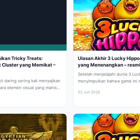
ikan Tricky Treats:
Ulasan Akhir 3 Lucky Hippo
 Cluster yang Memikat –
yang Menenangkan – resmi
Setelah menjelajahi dunia 3 Luck
t daring sering kali menyajikan
menyimpulkan bahwa game ini
ara elemen visual yang manis
pengalaman bermain yang sanga
02 Jun 2026
rmainan yang menantang.
menyenangkan....