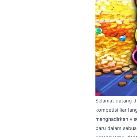
Selamat datang d
kompetisi liar la
menghadirkan vis
baru dalam sebua