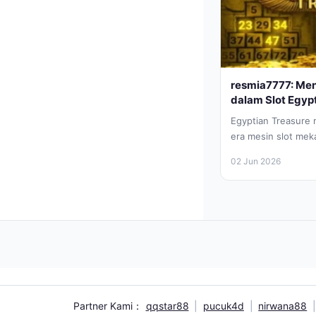
resmia7777: Mene
dalam Slot Egyp
Egyptian Treasure
era mesin slot mek
nostalgia. Bayangk
02 Jun 2026
yang...
Partner Kami：
qqstar88
|
pucuk4d
|
nirwana88
|