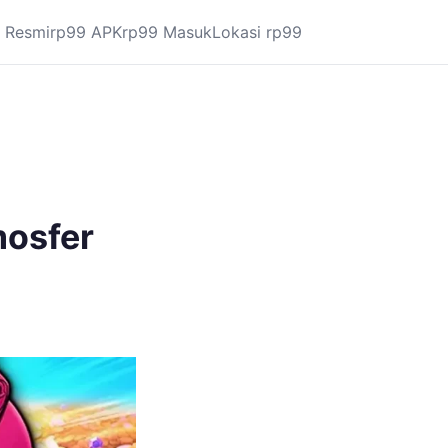
 Resmi
rp99 APK
rp99 Masuk
Lokasi rp99
mosfer